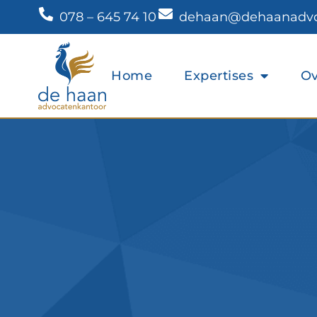
078 – 645 74 10
dehaan@dehaanadvoc
Home
Expertises
Ov