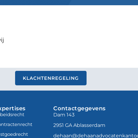
ij
KLACHTENREGELING
xpertises
Contactgegevens
beidsrecht
Dam 143
ntractenrecht
2951 GA Ablasserdam
stgoedrecht
dehaan@dehaanadvocatenkantoo