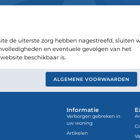
te de uiterste zorg hebben nagestreefd, sluiten w
 onvolledigheden en eventuele gevolgen van het
website beschikbaar is.
ALGEMENE VOORWAARDEN
Informatie
E
Verborgen gebreken in
Ar
uw woning
Co
Artikelen
Va