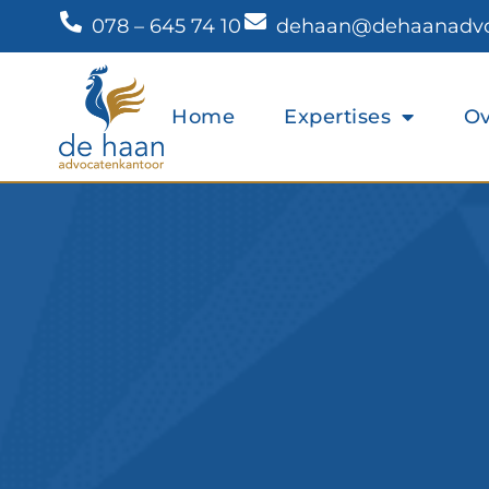
078 – 645 74 10
dehaan@dehaanadvoc
Home
Expertises
Ov