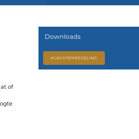
Downloads
KLACHTENREGELING
at of
oogte